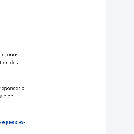
ion, nous
tion des
 réponses à
le plan
nsequences-