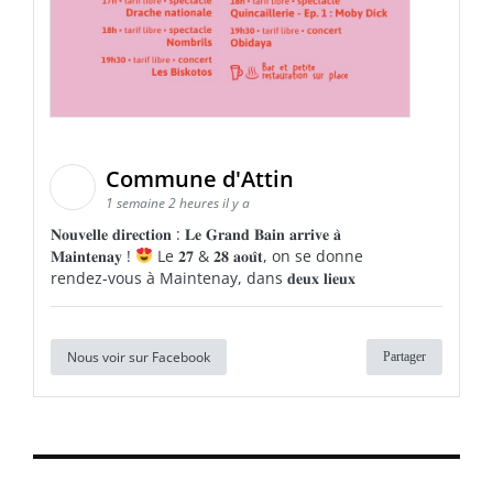
Commune d'Attin
1 semaine 2 heures il y a
𝐍𝐨𝐮𝐯𝐞𝐥𝐥𝐞 𝐝𝐢𝐫𝐞𝐜𝐭𝐢𝐨𝐧 : 𝐋𝐞 𝐆𝐫𝐚𝐧𝐝 𝐁𝐚𝐢𝐧 𝐚𝐫𝐫𝐢𝐯𝐞 𝐚̀
𝐌𝐚𝐢𝐧𝐭𝐞𝐧𝐚𝐲 !
Le 𝟐𝟕 & 𝟐𝟖 𝐚𝐨𝐮̂𝐭, on se donne
rendez-vous à Maintenay, dans 𝐝𝐞𝐮𝐱 𝐥𝐢𝐞𝐮𝐱
Nous voir sur Facebook
Partager